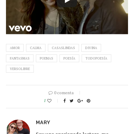
AMOR
CALMA
CASASLINDAS
DIVINA
FANTASMAS
POEMAS
POESÍA
TODOPOESÍA
VERSOLIBRE
0 comenta
1
MARY