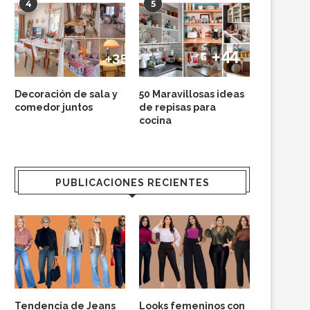
4
5
Decoración de sala y
50 Maravillosas ideas
comedor juntos
de repisas para
cocina
PUBLICACIONES RECIENTES
Tendencia de Jeans
Looks femeninos con