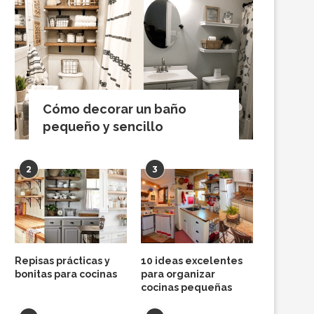
Cómo decorar un baño
pequeño y sencillo
2
3
Repisas prácticas y
10 ideas excelentes
bonitas para cocinas
para organizar
cocinas pequeñas