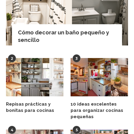
Cómo decorar un baño pequeño y
sencillo
2
3
Repisas prácticas y
10 ideas excelentes
bonitas para cocinas
para organizar cocinas
pequeñas
4
5