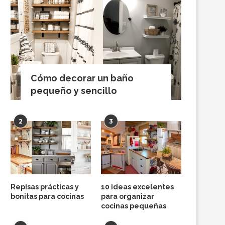
Cómo decorar un baño
pequeño y sencillo
2
3
Repisas prácticas y
10 ideas excelentes
bonitas para cocinas
para organizar
cocinas pequeñas