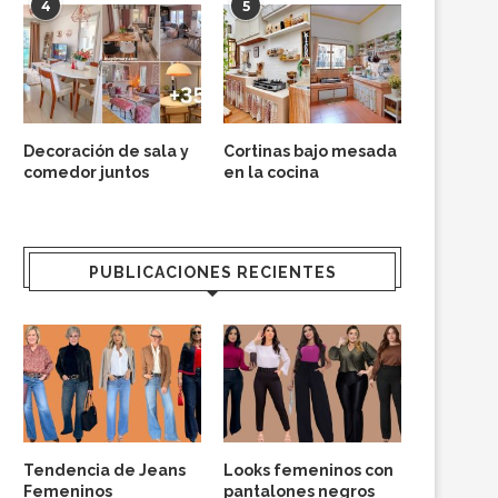
4
5
Decoración de sala y
Cortinas bajo mesada
comedor juntos
en la cocina
PUBLICACIONES RECIENTES
Tendencia de Jeans
Looks femeninos con
Femeninos
pantalones negros