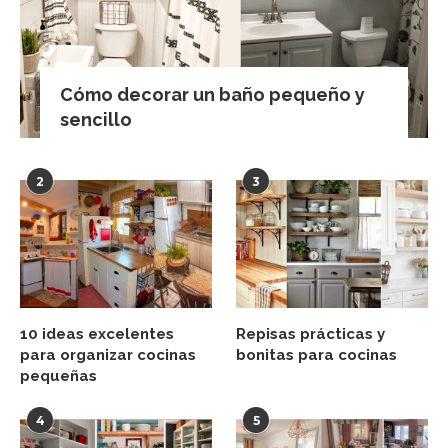
Cómo decorar un baño pequeño y
sencillo
2
3
10 ideas excelentes
Repisas prácticas y
para organizar cocinas
bonitas para cocinas
pequeñas
4
5