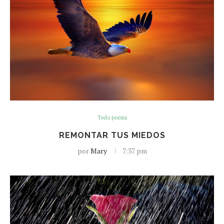
Todo poesía
REMONTAR TUS MIEDOS
por
Mary
7:37 pm