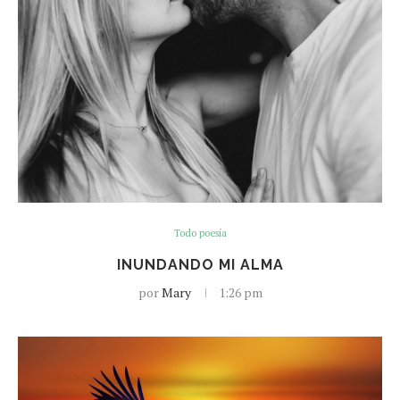
Todo poesía
INUNDANDO MI ALMA
por
Mary
1:26 pm