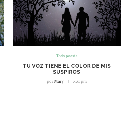
Todo poesía
TU VOZ TIENE EL COLOR DE MIS
SUSPIROS
por
Mary
3:31 pm