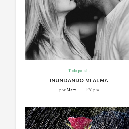
Todo poesía
INUNDANDO MI ALMA
por
Mary
1:26 pm