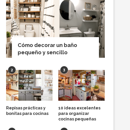
Cómo decorar un baño
pequeño y sencillo
2
3
Repisas prácticas y
10 ideas excelentes
bonitas para cocinas
para organizar
cocinas pequeñas