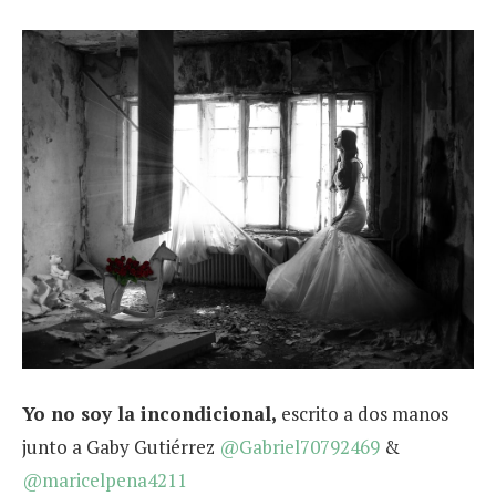
Yo no soy la incondicional,
escrito a dos manos
junto a
Gaby Gutiérrez
@Gabriel70792469
&
@maricelpena4211