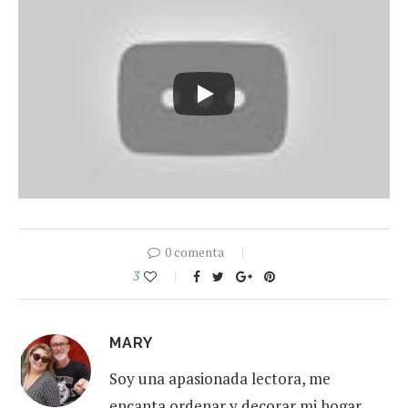
0 comenta
3
MARY
Soy una apasionada lectora, me
encanta ordenar y decorar mi hogar,