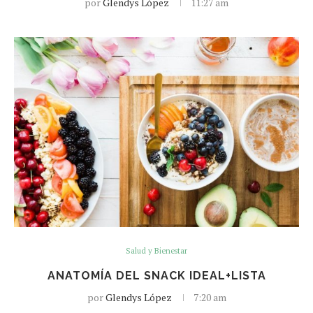
por
Glendys López
11:27 am
Salud y Bienestar
ANATOMÍA DEL SNACK IDEAL+LISTA
por
Glendys López
7:20 am