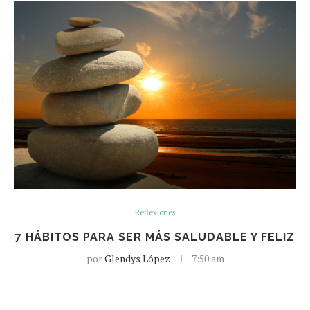
Reflexiones
7 HÁBITOS PARA SER MÁS SALUDABLE Y FELIZ
por
Glendys López
7:50 am