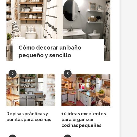
Cómo decorar un baño
pequeño y sencillo
2
3
Repisas prácticas y
10 ideas excelentes
bonitas para cocinas
para organizar
cocinas pequeñas