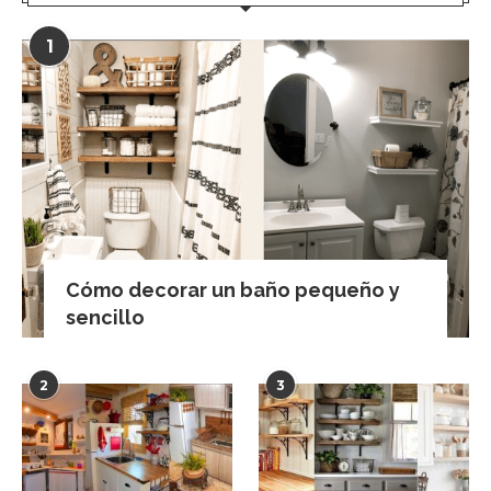
1
Cómo decorar un baño pequeño y
sencillo
2
3