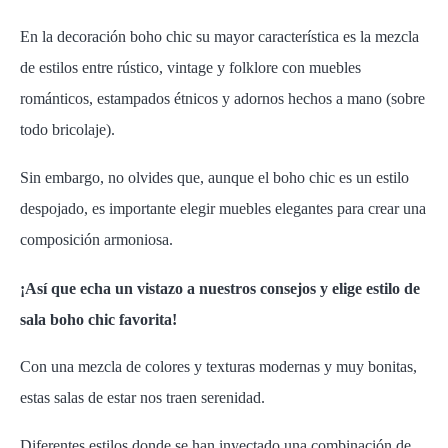
En l
a decoración boho chic
su
mayor característica
es
la mezcla
de estilos
entre
rústico, vintage y folk
lore
con muebles
románticos, estampados étnicos y adornos hechos a mano (sobre
todo bricolaje).
Sin embargo, no olvides que, aunque el boho chic es un estilo
despojado, es importante elegir muebles elegantes para crear una
composición armoniosa.
¡Así que echa un vistazo a nuestros consejos y elige
estilo de
sala
boho chic favorita!
Con una mezcla de colores y texturas
modernas y muy bonitas
,
esta
s
sala
s
de estar
nos traen
serenidad.
Diferentes estilos donde se han
inyectado una combinación de