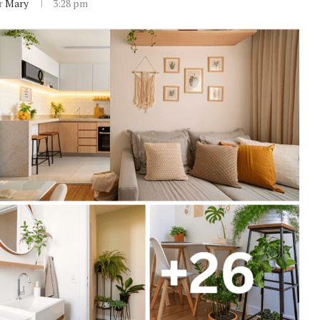
or
Mary
3:28 pm