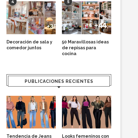
4
5
Decoración de sala y
50 Maravillosas ideas
comedor juntos
de repisas para
cocina
PUBLICACIONES RECIENTES
Tendencia de Jeans
Looks femeninos con