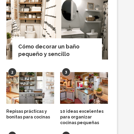
Cómo decorar un baño
pequeño y sencillo
2
3
Repisas prácticas y
10 ideas excelentes
bonitas para cocinas
para organizar
cocinas pequeñas