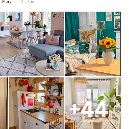
or
Mary
2:40 pm