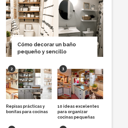
Cómo decorar un baño
pequeño y sencillo
2
3
Repisas prácticas y
10 ideas excelentes
bonitas para cocinas
para organizar
cocinas pequeñas