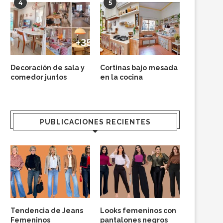
4
5
Decoración de sala y
Cortinas bajo mesada
comedor juntos
en la cocina
PUBLICACIONES RECIENTES
Tendencia de Jeans
Looks femeninos con
Femeninos
pantalones negros