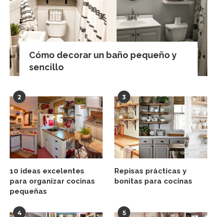
Cómo decorar un baño pequeño y
sencillo
2
3
10 ideas excelentes
Repisas prácticas y
para organizar cocinas
bonitas para cocinas
pequeñas
4
5