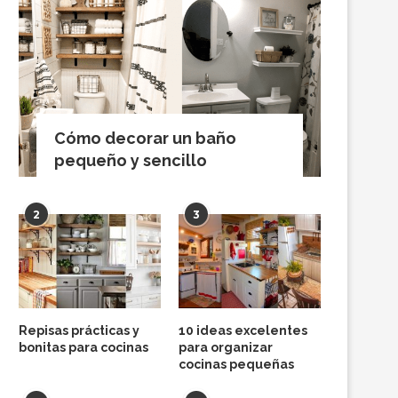
Cómo decorar un baño
pequeño y sencillo
2
3
Repisas prácticas y
10 ideas excelentes
bonitas para cocinas
para organizar
cocinas pequeñas