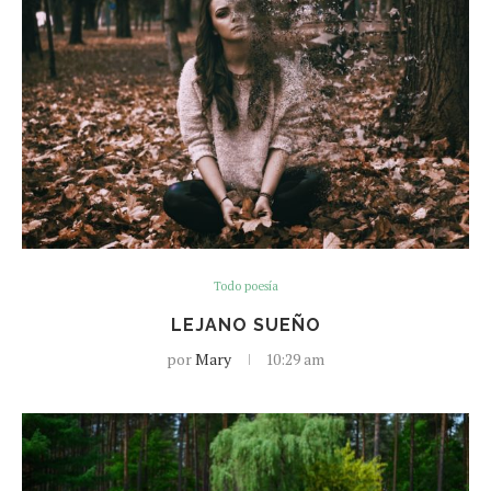
Todo poesía
LEJANO SUEÑO
por
Mary
10:29 am