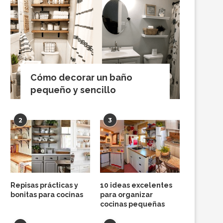
Cómo decorar un baño
pequeño y sencillo
2
3
Repisas prácticas y
10 ideas excelentes
bonitas para cocinas
para organizar
cocinas pequeñas