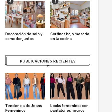
4
5
Decoración de sala y
Cortinas bajo mesada
comedor juntos
en la cocina
PUBLICACIONES RECIENTES
Tendencia de Jeans
Looks femeninos con
Femeninos
pantalones negros