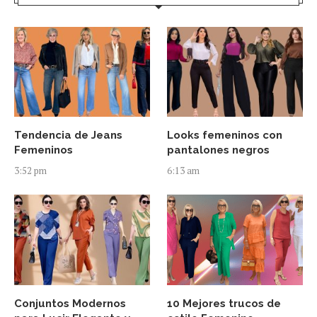
Tendencia de Jeans
Looks femeninos con
Femeninos
pantalones negros
3:52 pm
6:13 am
Conjuntos Modernos
10 Mejores trucos de