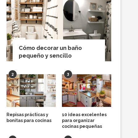
Cómo decorar un baño
pequeño y sencillo
2
3
Repisas prácticas y
10 ideas excelentes
bonitas para cocinas
para organizar
cocinas pequeñas