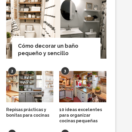
Cómo decorar un baño
pequeño y sencillo
2
3
Repisas prácticas y
10 ideas excelentes
bonitas para cocinas
para organizar
cocinas pequeñas