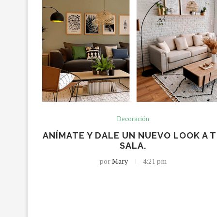
Decoración
ANÍMATE Y DALE UN NUEVO LOOK A 
SALA.
por
Mary
4:21 pm