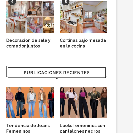
4
5
Decoración de sala y
Cortinas bajo mesada
comedor juntos
en la cocina
PUBLICACIONES RECIENTES
Tendencia de Jeans
Looks femeninos con
Femeninos
pantalones negros