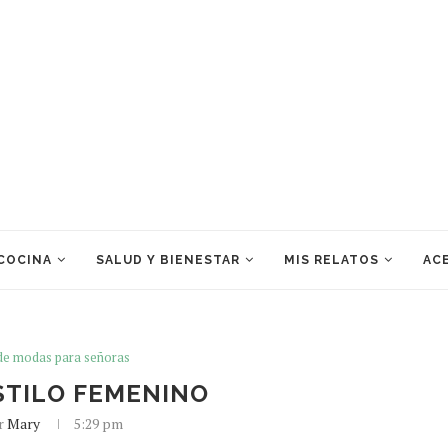
 COCINA
SALUD Y BIENESTAR
MIS RELATOS
ACE
de modas para señoras
ESTILO FEMENINO
or
Mary
5:29 pm