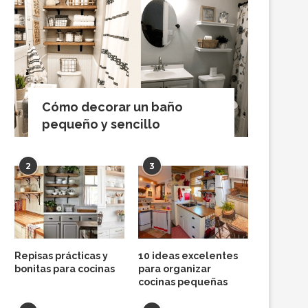
Cómo decorar un baño
pequeño y sencillo
2
3
Repisas prácticas y
10 ideas excelentes
bonitas para cocinas
para organizar
cocinas pequeñas